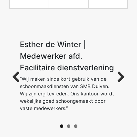
Esther de Winter |
Dion van der Ent
M. K.
Medewerker afd.
Facilitaire dienstverlening
“Wij maken sinds kort gebruik van de
schoonmaakdiensten van SMB Duiven.
Previous
Next
Wij zijn erg tevreden. Ons kantoor wordt
wekelijks goed schoongemaakt door
vaste medewerkers.”