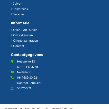
Duiven
Oosterbeek
Zevenaar
Informatie
Over SMB Duiven
Onze diensten
Offerte aanvragen
Contact
Contactgegevens
Het Weike 13
6921BT Duiven
Nederland
06 4689 80 92
Contact Formulier
58720669
Copyright SMB Duiven (©) 2026 |
Sitemap
|
Privacy