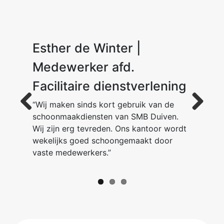
Esther de Winter |
Dion van der Ent
M. K.
Medewerker afd.
Facilitaire dienstverlening
“Wij maken sinds kort gebruik van de
schoonmaakdiensten van SMB Duiven.
Previous
Next
Wij zijn erg tevreden. Ons kantoor wordt
wekelijks goed schoongemaakt door
vaste medewerkers.”