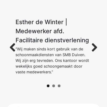
Esther de Winter |
Dion van der Ent
M. K.
Medewerker afd.
Facilitaire dienstverlening
“Wij maken sinds kort gebruik van de
schoonmaakdiensten van SMB Duiven.
Previous
Next
Wij zijn erg tevreden. Ons kantoor wordt
wekelijks goed schoongemaakt door
vaste medewerkers.”