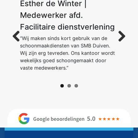
Esther de Winter |
Dion van der Ent
M. K.
Medewerker afd.
Facilitaire dienstverlening
“Wij maken sinds kort gebruik van de
schoonmaakdiensten van SMB Duiven.
Previous
Next
Wij zijn erg tevreden. Ons kantoor wordt
wekelijks goed schoongemaakt door
vaste medewerkers.”