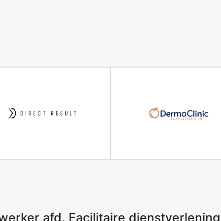
erker afd. Facilitaire dienstverlening