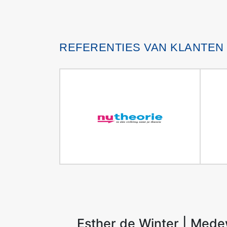
REFERENTIES VAN KLANTEN
Esther de Winter | Medew
Dion van der Ent
M. K.