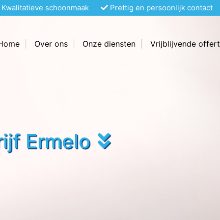
Kwalitatieve schoonmaak
Prettig en persoonlijk contact
Home
Over ons
Onze diensten
Vrijblijvende offer
jf Ermelo