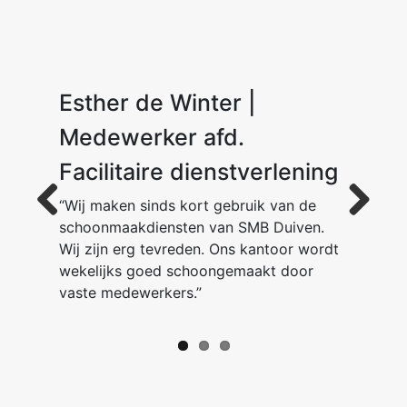
Esther de Winter |
Dion van der Ent
M. K.
Medewerker afd.
Facilitaire dienstverlening
“Wij maken sinds kort gebruik van de
schoonmaakdiensten van SMB Duiven.
Previous
Next
Wij zijn erg tevreden. Ons kantoor wordt
wekelijks goed schoongemaakt door
vaste medewerkers.”