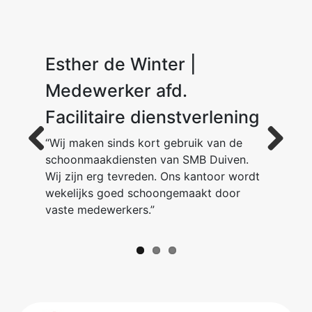
Esther de Winter |
Dion van der Ent
M. K.
Medewerker afd.
Facilitaire dienstverlening
“Wij maken sinds kort gebruik van de
schoonmaakdiensten van SMB Duiven.
Previous
Next
Wij zijn erg tevreden. Ons kantoor wordt
wekelijks goed schoongemaakt door
vaste medewerkers.”