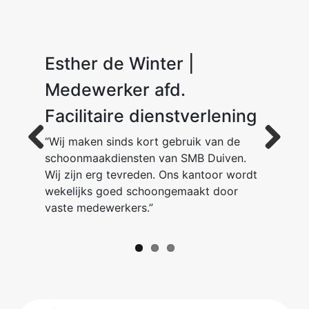
Esther de Winter |
Dion van der Ent
M. K.
Medewerker afd.
Facilitaire dienstverlening
“Wij maken sinds kort gebruik van de
schoonmaakdiensten van SMB Duiven.
Previous
Next
Wij zijn erg tevreden. Ons kantoor wordt
wekelijks goed schoongemaakt door
vaste medewerkers.”