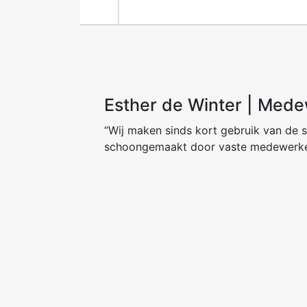
Esther de Winter | Medew
Dion van der Ent
M. K.
“Wij maken sinds kort gebruik van de 
schoongemaakt door vaste medewerke