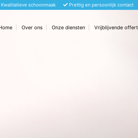
Kwalitatieve schoonmaak
Prettig en persoonlijk contact
Home
Over ons
Onze diensten
Vrijblijvende offer