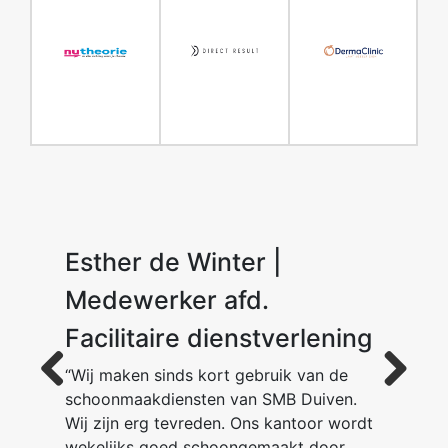
Esther de Winter |
Dion van der Ent
M. K.
Medewerker afd.
Facilitaire dienstverlening
“Wij maken sinds kort gebruik van de
schoonmaakdiensten van SMB Duiven.
Previous
Next
Wij zijn erg tevreden. Ons kantoor wordt
wekelijks goed schoongemaakt door