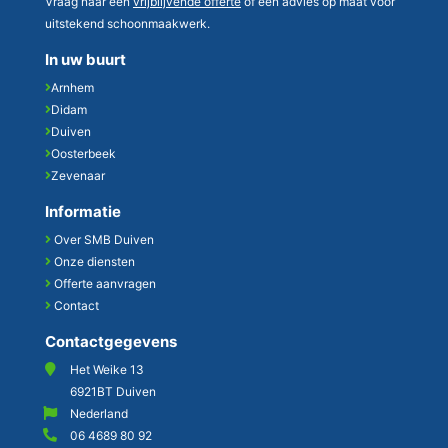
Vraag naar een
vrijblijvende offerte
of een advies op maat voor
uitstekend schoonmaakwerk.
In uw buurt
Arnhem
Didam
Duiven
Oosterbeek
Zevenaar
Informatie
Over SMB Duiven
Onze diensten
Offerte aanvragen
Contact
Contactgegevens
Het Weike 13
6921BT Duiven
Nederland
06 4689 80 92